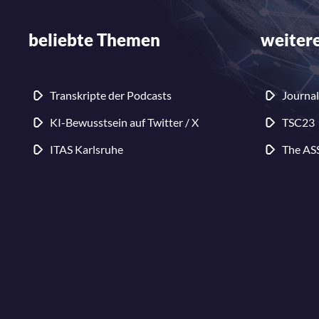
beliebte Themen
weitere
Transkripte der Podcasts
Journal
KI-Bewusstsein auf Twitter / X
TSC23
ITAS Karlsruhe
The AS