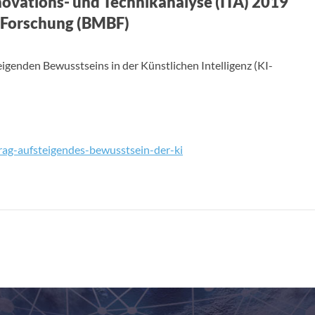
novations- und Technikanalyse (ITA) 2019
d Forschung (BMBF)
igenden Bewusstseins in der Künstlichen Intelligenz (KI-
rag-aufsteigendes-bewusstsein-der-ki