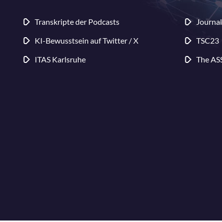
Transkripte der Podcasts
Journal
KI-Bewusstsein auf Twitter / X
TSC23
ITAS Karlsruhe
The AS