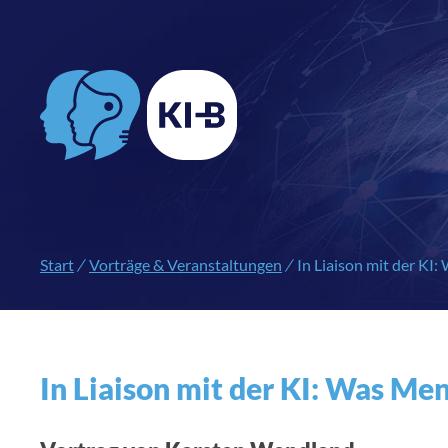
Start
/
Vorträge & Veranstaltungen
/
In Liaison mit der K
In Liaison mit der KI: Was M